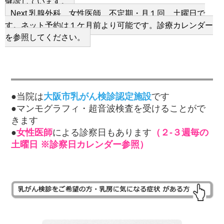
post:
健診しています。
Next
Next
乳腺外科 女性医師 不定期・月１回 土曜日で
post:
す。ネット予約は１ケ月前より可能です。診療カレンダー
を参照してください。
●当院は
大阪市乳がん検診認定施設
です
●マンモグラフィ・超音波検査を受けることがで
きます
●
女性医師
による診察日もあります
（２-３週毎の
土曜日 ※診察日カレンダー参照）