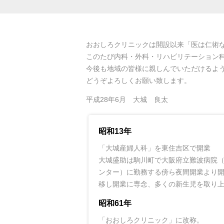
おおしろクリニックは開設以来「医は仁術な
このたび内科・外科・リハビリテーション
今後も地域の皆様に親しんでいただけるよ
どうぞよろしくお願い致します。
平成28年6月 大城 良太
昭和13年
「大城産婦人科」を東住吉区で開業
大城盛助は駒川町で大阪府立難波病院（
ンター）に勤務する傍ら夜間開業より
移し開業に専念、多くの新生児を取り
昭和61年
「おおしろクリニック」に改称。