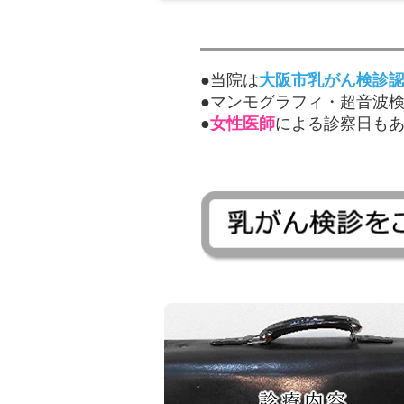
●当院は
大阪市乳がん検診
●マンモグラフィ・超音波
●
女性医師
による診察日も