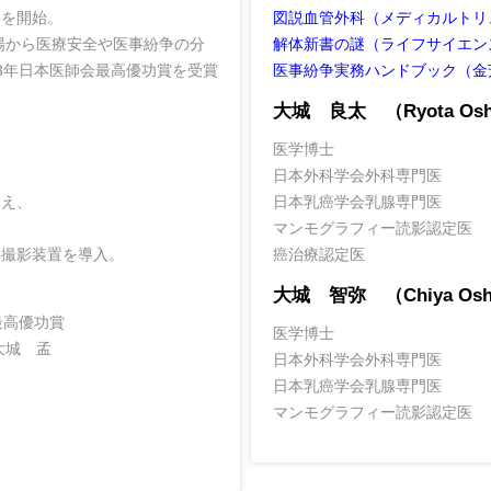
科を開始。
図説血管外科（メディカルトリ
場から医療安全や医事紛争の分
解体新書の謎（ライフサイエン
3年日本医師会最高優功賞を受賞
医事紛争実務ハンドブック（金
大城 良太 （Ryota Osh
医学博士
日本外科学会外科専門医
加え、
日本乳癌学会乳腺専門医
マンモグラフィー読影認定医
ン撮影装置を導入。
癌治療認定医
大城 智弥 （Chiya Osh
最高優功賞
医学博士
大城 孟
日本外科学会外科専門医
日本乳癌学会乳腺専門医
マンモグラフィー読影認定医