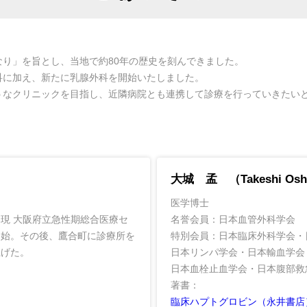
り」を旨とし、当地で約80年の歴史を刻んできました。
科に加え、新たに乳腺外科を開始いたしました。
うなクリニックを目指し、近隣病院とも連携して診療を行っていきたい
大城 孟 （Takeshi Osh
医学博士
現 大阪府立急性期総合医療セ
名誉会員：日本血管外科学会
開始。その後、鷹合町に診療所を
特別会員：日本臨床外科学会・
上げた。
日本リンパ学会・日本輸血学会
日本血栓止血学会・日本腹部救
著書：
臨床ハプトグロビン（永井書店