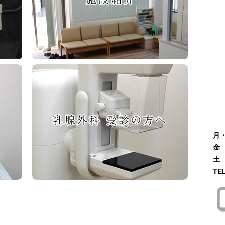
月・
金
土
TE