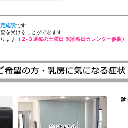
認定施設
です
検査を受けることができます
あります
（２-３週毎の土曜日 ※診察日カレンダー参照）
診