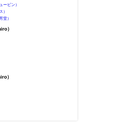
ュービン）
ス）
芳堂）
iro）
iro）