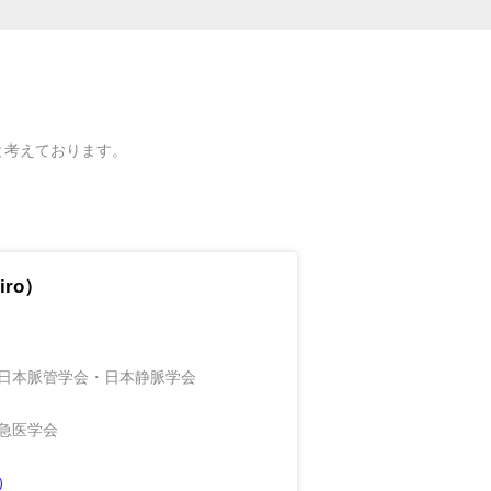
と考えております。
iro）
日本脈管学会・日本静脈学会
急医学会
）